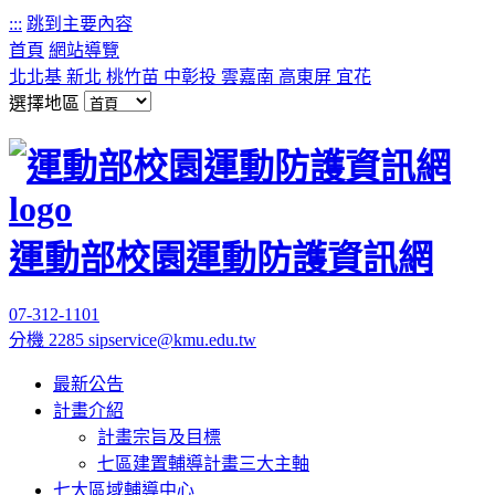
:::
跳到主要內容
首頁
網站導覽
北北基
新北
桃竹苗
中彰投
雲嘉南
高東屏
宜花
選擇地區
運動部校園運動防護資訊網
07-312-1101
分機 2285
sipservice@kmu.edu.tw
最新公告
計畫介紹
計畫宗旨及目標
七區建置輔導計畫三大主軸
七大區域輔導中心