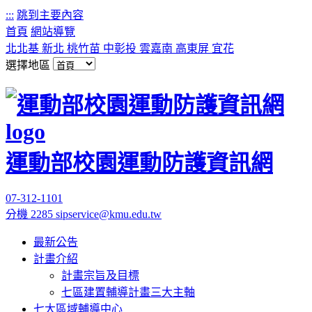
:::
跳到主要內容
首頁
網站導覽
北北基
新北
桃竹苗
中彰投
雲嘉南
高東屏
宜花
選擇地區
運動部校園運動防護資訊網
07-312-1101
分機 2285
sipservice@kmu.edu.tw
最新公告
計畫介紹
計畫宗旨及目標
七區建置輔導計畫三大主軸
七大區域輔導中心