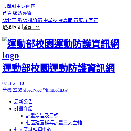
:::
跳到主要內容
首頁
網站導覽
北北基
新北
桃竹苗
中彰投
雲嘉南
高東屏
宜花
選擇地區
運動部校園運動防護資訊網
07-312-1101
分機 2285
sipservice@kmu.edu.tw
最新公告
計畫介紹
計畫宗旨及目標
七區建置輔導計畫三大主軸
七大區域輔導中心