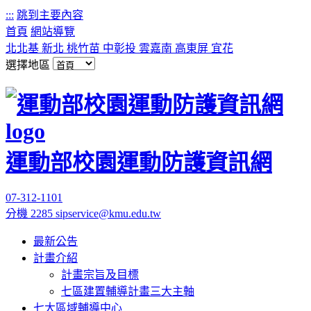
:::
跳到主要內容
首頁
網站導覽
北北基
新北
桃竹苗
中彰投
雲嘉南
高東屏
宜花
選擇地區
運動部校園運動防護資訊網
07-312-1101
分機 2285
sipservice@kmu.edu.tw
最新公告
計畫介紹
計畫宗旨及目標
七區建置輔導計畫三大主軸
七大區域輔導中心