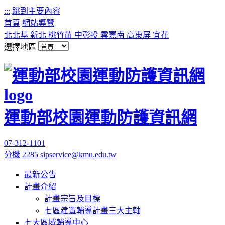
:::
跳到主要內容
首頁
網站導覽
北北基
新北
桃竹苗
中彰投
雲嘉南
高東屏
宜花
選擇地區
運動部校園運動防護資訊網
07-312-1101
分機 2285
sipservice@kmu.edu.tw
最新公告
計畫介紹
計畫宗旨及目標
七區建置輔導計畫三大主軸
七大區域輔導中心