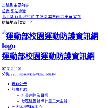
:::
跳到主要內容
首頁
網站導覽
北北基
新北
桃竹苗
中彰投
雲嘉南
高東屏
宜花
選擇地區
運動部校園運動防護資訊網
07-312-1101
分機 2285
sipservice@kmu.edu.tw
最新公告
計畫介紹
計畫宗旨及目標
七區建置輔導計畫三大主軸
七大區域輔導中心