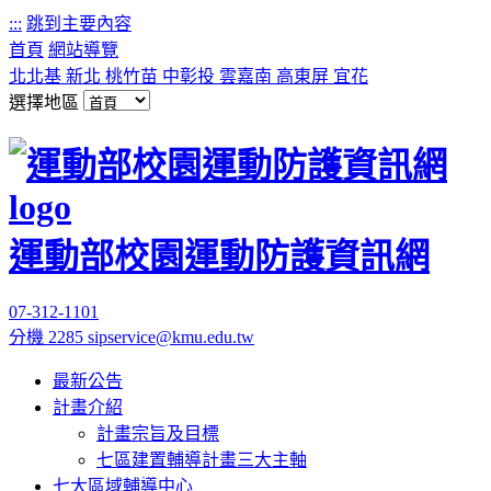
:::
跳到主要內容
首頁
網站導覽
北北基
新北
桃竹苗
中彰投
雲嘉南
高東屏
宜花
選擇地區
運動部校園運動防護資訊網
07-312-1101
分機 2285
sipservice@kmu.edu.tw
最新公告
計畫介紹
計畫宗旨及目標
七區建置輔導計畫三大主軸
七大區域輔導中心