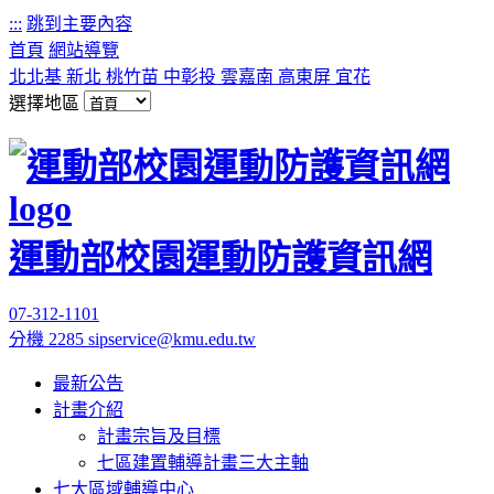
:::
跳到主要內容
首頁
網站導覽
北北基
新北
桃竹苗
中彰投
雲嘉南
高東屏
宜花
選擇地區
運動部校園運動防護資訊網
07-312-1101
分機 2285
sipservice@kmu.edu.tw
最新公告
計畫介紹
計畫宗旨及目標
七區建置輔導計畫三大主軸
七大區域輔導中心