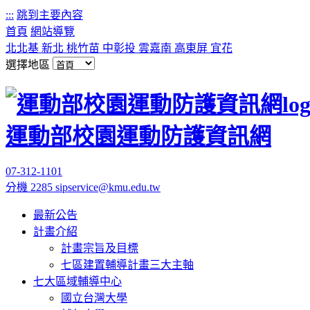
:::
跳到主要內容
首頁
網站導覽
北北基
新北
桃竹苗
中彰投
雲嘉南
高東屏
宜花
選擇地區
運動部校園運動防護資訊網
07-312-1101
分機 2285
sipservice@kmu.edu.tw
最新公告
計畫介紹
計畫宗旨及目標
七區建置輔導計畫三大主軸
七大區域輔導中心
國立台灣大學