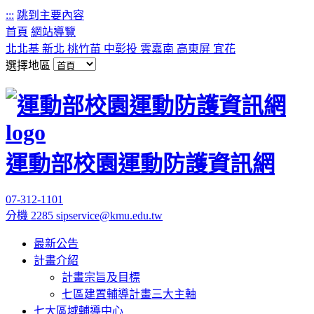
:::
跳到主要內容
首頁
網站導覽
北北基
新北
桃竹苗
中彰投
雲嘉南
高東屏
宜花
選擇地區
運動部校園運動防護資訊網
07-312-1101
分機 2285
sipservice@kmu.edu.tw
最新公告
計畫介紹
計畫宗旨及目標
七區建置輔導計畫三大主軸
七大區域輔導中心