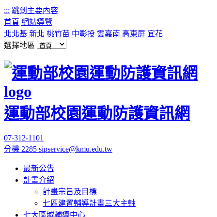
:::
跳到主要內容
首頁
網站導覽
北北基
新北
桃竹苗
中彰投
雲嘉南
高東屏
宜花
選擇地區
運動部校園運動防護資訊網
07-312-1101
分機 2285
sipservice@kmu.edu.tw
最新公告
計畫介紹
計畫宗旨及目標
七區建置輔導計畫三大主軸
七大區域輔導中心