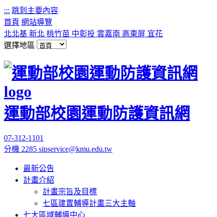
:::
跳到主要內容
首頁
網站導覽
北北基
新北
桃竹苗
中彰投
雲嘉南
高東屏
宜花
選擇地區
運動部校園運動防護資訊網
07-312-1101
分機 2285
sipservice@kmu.edu.tw
最新公告
計畫介紹
計畫宗旨及目標
七區建置輔導計畫三大主軸
七大區域輔導中心