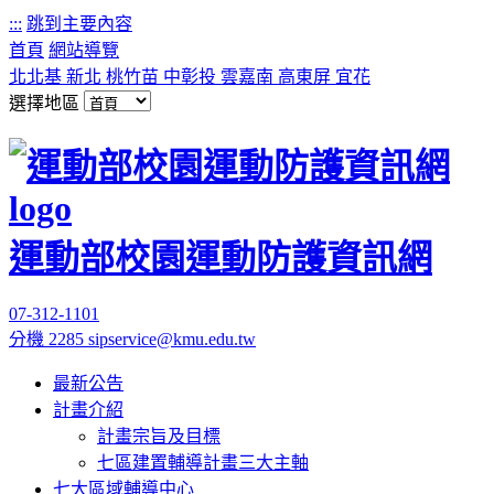
:::
跳到主要內容
首頁
網站導覽
北北基
新北
桃竹苗
中彰投
雲嘉南
高東屏
宜花
選擇地區
運動部校園運動防護資訊網
07-312-1101
分機 2285
sipservice@kmu.edu.tw
最新公告
計畫介紹
計畫宗旨及目標
七區建置輔導計畫三大主軸
七大區域輔導中心