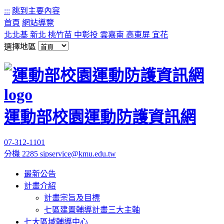
:::
跳到主要內容
首頁
網站導覽
北北基
新北
桃竹苗
中彰投
雲嘉南
高東屏
宜花
選擇地區
運動部校園運動防護資訊網
07-312-1101
分機 2285
sipservice@kmu.edu.tw
最新公告
計畫介紹
計畫宗旨及目標
七區建置輔導計畫三大主軸
七大區域輔導中心