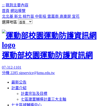
:::
跳到主要內容
首頁
網站導覽
北北基
新北
桃竹苗
中彰投
雲嘉南
高東屏
宜花
選擇地區
運動部校園運動防護資訊網
07-312-1101
分機 2285
sipservice@kmu.edu.tw
最新公告
計畫介紹
計畫宗旨及目標
七區建置輔導計畫三大主軸
七大區域輔導中心