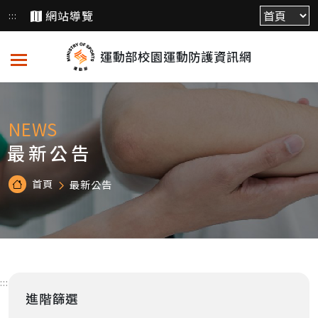
跳
網站導覽
:::
到
主
運動部校園運動防護資訊網
要
內
容
NEWS
最新公告
首頁
最新公告
:::
進階篩選