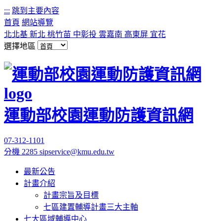
:::
跳到主要內容
首頁
網站導覽
北北基
新北
桃竹苗
中彰投
雲嘉南
高東屏
宜花
選擇地區
運動部校園運動防護資訊網
07-312-1101
分機 2285
sipservice@kmu.edu.tw
最新公告
計畫介紹
計畫宗旨及目標
七區建置輔導計畫三大主軸
七大區域輔導中心