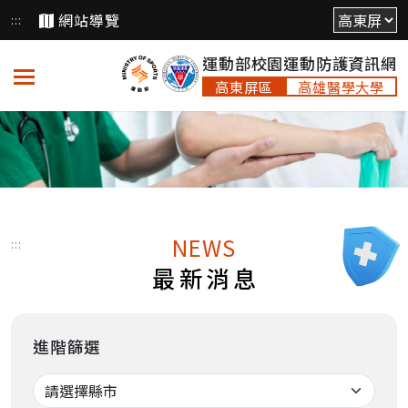
跳
網站導覽
:::
到
運動部校園運動防護資訊網
主
要
高東屏區
高雄醫學大學
內
容
NEWS
:::
最新消息
進階篩選