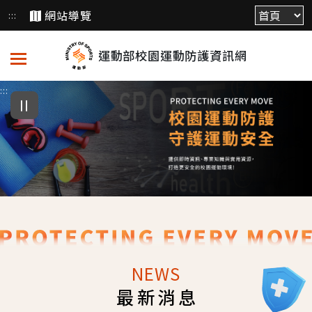
跳
網站導覽
:::
到
主
運動部校園運動防護資訊網
要
內
:::
容
NEWS
最新消息