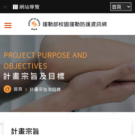
跳
網站導覽
:::
到
主
運動部校園運動防護資訊網
要
內
容
PROJECT PURPOSE AND
OBJECTIVES
計畫宗旨及目標
首頁
計畫宗旨及目標
:::
計畫宗旨