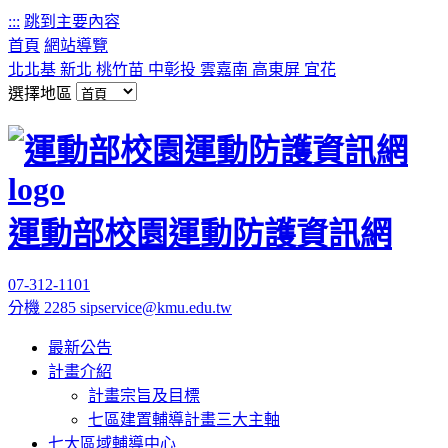
:::
跳到主要內容
首頁
網站導覽
北北基
新北
桃竹苗
中彰投
雲嘉南
高東屏
宜花
選擇地區
運動部校園運動防護資訊網
07-312-1101
分機 2285
sipservice@kmu.edu.tw
最新公告
計畫介紹
計畫宗旨及目標
七區建置輔導計畫三大主軸
七大區域輔導中心