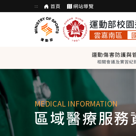
首頁
網站導覽
跳
:::
到
主
運動部校園
要
雲嘉南區
內
容
運動傷害防護與
相關會議及實習紀
MEDICAL INFORMATION
區域醫療服務