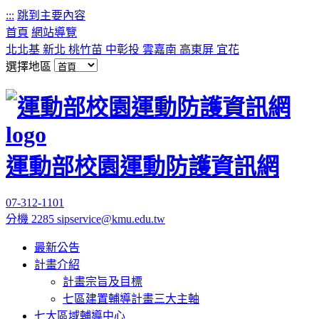
:::
跳到主要內容
首頁
網站導覽
北北基
新北
桃竹苗
中彰投
雲嘉南
高東屏
宜花
選擇地區
運動部校園運動防護資訊網
07-312-1101
分機 2285
sipservice@kmu.edu.tw
最新公告
計畫介紹
計畫宗旨及目標
七區建置輔導計畫三大主軸
七大區域輔導中心