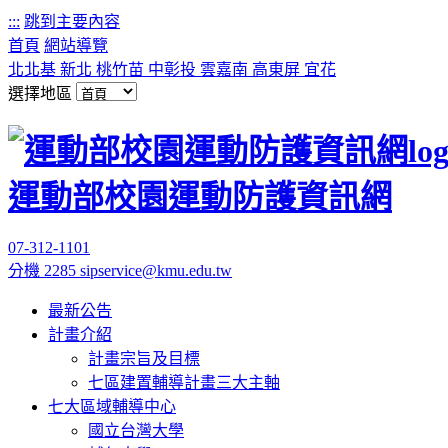
:::
跳到主要內容
首頁
網站導覽
北北基
新北
桃竹苗
中彰投
雲嘉南
高東屏
宜花
選擇地區
運動部校園運動防護資訊網
07-312-1101
分機 2285
sipservice@kmu.edu.tw
最新公告
計畫介紹
計畫宗旨及目標
七區建置輔導計畫三大主軸
七大區域輔導中心
國立台灣大學