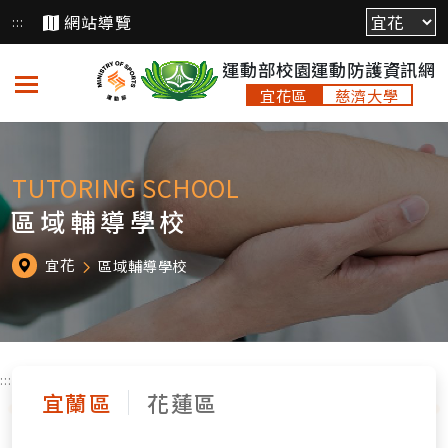
跳
網站導覽
:::
到
運動部校園運動防護資訊網
主
要
宜花區
慈濟大學
內
容
TUTORING SCHOOL
區域輔導學校
宜花
區域輔導學校
:::
宜蘭區
花蓮區