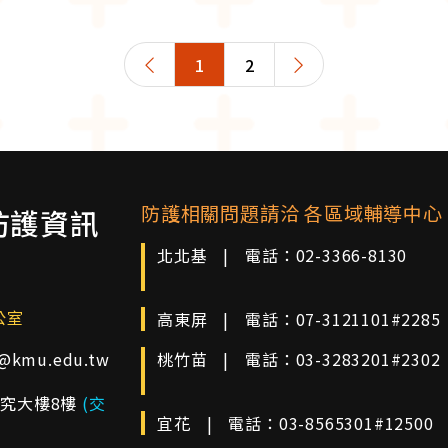
1
2
防護相關問題請洽 各區域輔導中心
防護資訊
北北基
|
電話：
02-3366-8130
公室
高東屏
|
電話：
07-3121101#2285
e@kmu.edu.tw
桃竹苗
|
電話：
03-3283201#2302
研究大樓8樓
(交
宜花
|
電話：
03-8565301#12500