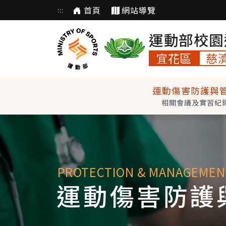
首頁
網站導覽
跳
:::
到
主
運動部校園
要
宜花區
慈
內
容
運動傷害防護與
相關會議及實習紀
PROTECTION & MANAGEMEN
運動傷害防護