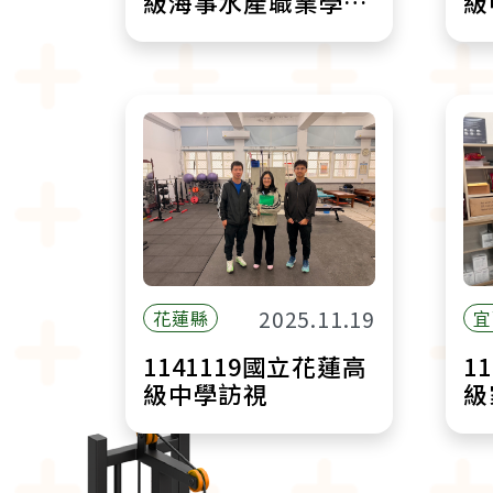
級海事水產職業學校
級
訪視
2025.11.19
花蓮縣
宜
1141119國立花蓮高
1
級中學訪視
級
訪