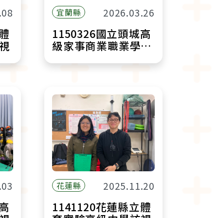
.08
2026.03.26
宜蘭縣
立體
1150326國立頭城高
視
級家事商業職業學校
訪視
.03
2025.11.20
花蓮縣
蓮高
1141120花蓮縣立體