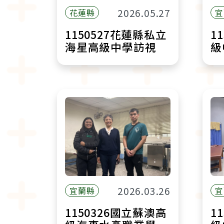
2026.05.27
花蓮縣
宜
1150527花蓮縣私立
1
海星高級中學訪視
級
2026.03.26
宜蘭縣
宜
1150326國立蘇澳高
1