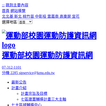
:::
跳到主要內容
首頁
網站導覽
北北基
新北
桃竹苗
中彰投
雲嘉南
高東屏
宜花
選擇地區
運動部校園運動防護資訊網
07-312-1101
分機 2285
sipservice@kmu.edu.tw
最新公告
計畫介紹
計畫宗旨及目標
七區建置輔導計畫三大主軸
七大區域輔導中心