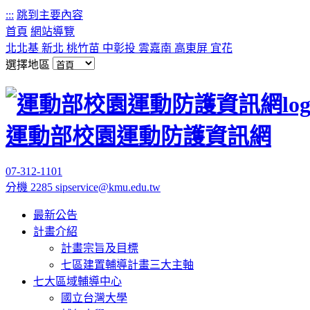
:::
跳到主要內容
首頁
網站導覽
北北基
新北
桃竹苗
中彰投
雲嘉南
高東屏
宜花
選擇地區
運動部校園運動防護資訊網
07-312-1101
分機 2285
sipservice@kmu.edu.tw
最新公告
計畫介紹
計畫宗旨及目標
七區建置輔導計畫三大主軸
七大區域輔導中心
國立台灣大學