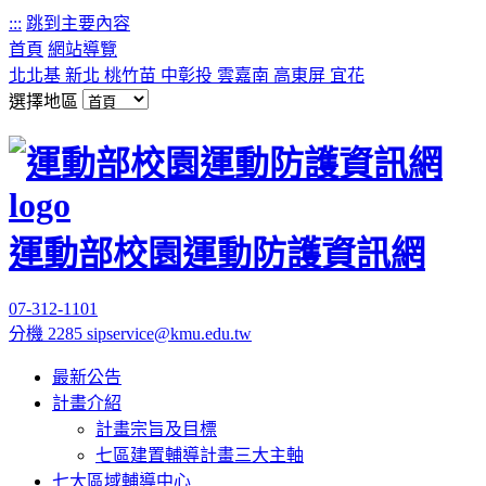
:::
跳到主要內容
首頁
網站導覽
北北基
新北
桃竹苗
中彰投
雲嘉南
高東屏
宜花
選擇地區
運動部校園運動防護資訊網
07-312-1101
分機 2285
sipservice@kmu.edu.tw
最新公告
計畫介紹
計畫宗旨及目標
七區建置輔導計畫三大主軸
七大區域輔導中心