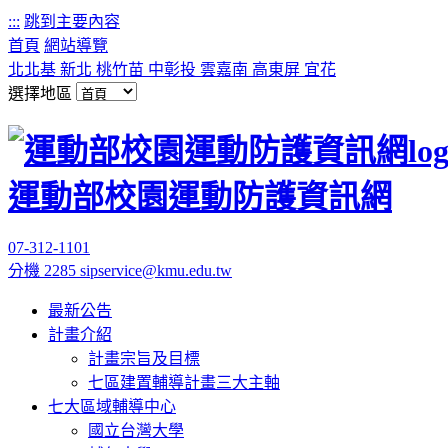
:::
跳到主要內容
首頁
網站導覽
北北基
新北
桃竹苗
中彰投
雲嘉南
高東屏
宜花
選擇地區
運動部校園運動防護資訊網
07-312-1101
分機 2285
sipservice@kmu.edu.tw
最新公告
計畫介紹
計畫宗旨及目標
七區建置輔導計畫三大主軸
七大區域輔導中心
國立台灣大學