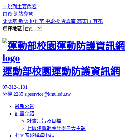
:::
跳到主要內容
首頁
網站導覽
北北基
新北
桃竹苗
中彰投
雲嘉南
高東屏
宜花
選擇地區
運動部校園運動防護資訊網
07-312-1101
分機 2285
sipservice@kmu.edu.tw
最新公告
計畫介紹
計畫宗旨及目標
七區建置輔導計畫三大主軸
七大區域輔導中心