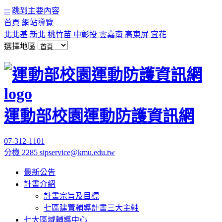
:::
跳到主要內容
首頁
網站導覽
北北基
新北
桃竹苗
中彰投
雲嘉南
高東屏
宜花
選擇地區
運動部校園運動防護資訊網
07-312-1101
分機 2285
sipservice@kmu.edu.tw
最新公告
計畫介紹
計畫宗旨及目標
七區建置輔導計畫三大主軸
七大區域輔導中心