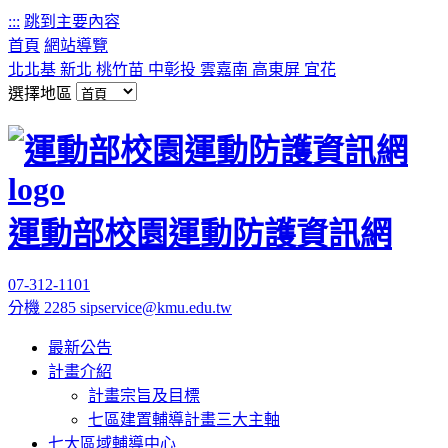
:::
跳到主要內容
首頁
網站導覽
北北基
新北
桃竹苗
中彰投
雲嘉南
高東屏
宜花
選擇地區
運動部校園運動防護資訊網
07-312-1101
分機 2285
sipservice@kmu.edu.tw
最新公告
計畫介紹
計畫宗旨及目標
七區建置輔導計畫三大主軸
七大區域輔導中心