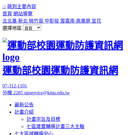
:::
跳到主要內容
首頁
網站導覽
北北基
新北
桃竹苗
中彰投
雲嘉南
高東屏
宜花
選擇地區
運動部校園運動防護資訊網
07-312-1101
分機 2285
sipservice@kmu.edu.tw
最新公告
計畫介紹
計畫宗旨及目標
七區建置輔導計畫三大主軸
七大區域輔導中心