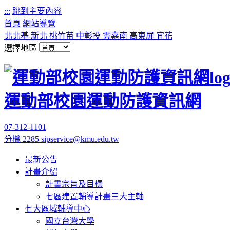
:::
跳到主要內容
首頁
網站導覽
北北基
新北
桃竹苗
中彰投
雲嘉南
高東屏
宜花
選擇地區
運動部校園運動防護資訊網
07-312-1101
分機 2285
sipservice@kmu.edu.tw
最新公告
計畫介紹
計畫宗旨及目標
七區建置輔導計畫三大主軸
七大區域輔導中心
國立台灣大學