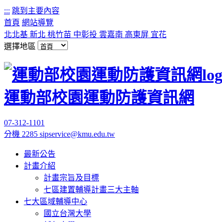
:::
跳到主要內容
首頁
網站導覽
北北基
新北
桃竹苗
中彰投
雲嘉南
高東屏
宜花
選擇地區
運動部校園運動防護資訊網
07-312-1101
分機 2285
sipservice@kmu.edu.tw
最新公告
計畫介紹
計畫宗旨及目標
七區建置輔導計畫三大主軸
七大區域輔導中心
國立台灣大學